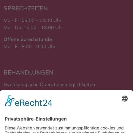
SPRECHZEITEN
Mo - Fr: 09:00 - 13:00 Uhr
Mo - Do: 15:00 - 18:00 Uhr
Offene Sprechstunde
Mo - Fr: 8:00 - 9:00 Uhr
BEHANDLUNGEN
Gynäkologische Operationsmöglichkeiten
Schwangerschaft und Geburt
Krebsvorsorge und Früherkennung
Verhütung
Wechseljahre und Hormonersatztherapie
Krebsbehandlung und Nachsorge