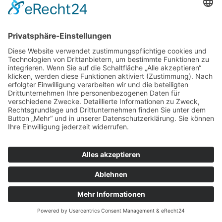
Adnextumoren
oder Krebs. Sie hilft, Tumorzellen im
Bauchraum zu identifizieren und die Diagnose oder das
Ausmaß der Erkrankung zu bestätigen.
2. Adnexexstirpation und Adnektomie
Beide Begriffe beziehen sich auf die Entfernung der
Eierstöcke und/oder Eileiter. Während "Adnektomie" der
Oberbegriff ist, wird "Adnexexstirpation" häufig
synonym verwendet.
3. Adnextumor
Adnextumoren
(gutartig oder bösartig) sind häufig der
Grund für eine Adnektomie. Der Eingriff ist notwendig,
um die Tumoren zu entfernen und eventuell eine weitere
Ausbreitung zu verhindern.
4. Omentektomie
Eine Omentektomie wird bei bösartigen
Adnextumoren
oft zusammen mit einer Adnektomie durchgeführt. Das
Omentum (Bauchfettgewebe) ist ein häufiger Ort für