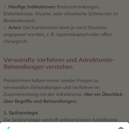
Häufige Indikationen:
Krebserkrankungen,
Endometriose, Myome, oder chronische Schmerzen im
Beckenbereich.
Arten:
Die Kombination kann je nach Situation
angepasst werden, z. B. laparoskopisch oder offen-
chirurgisch.
Verwandte Verfahren und
Adnektomie
-
B
ehandlungen verstehen
Patientinnen haben immer wieder Fragen zu
verwandten Behandlungen und Verfahren im
Zusammenhang mit der Adnektomie.
Hier ein Überblick
über Begriffe und Behandlungen:
1. Spülzytologie
Die Spülzytologie wird oft während einer Adnektomie
durchgeführt, insbesondere bei Verdacht auf